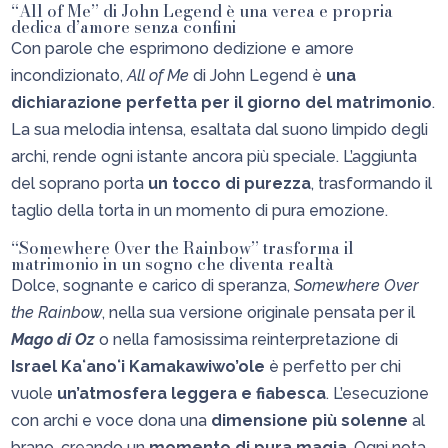
“All of Me” di John Legend è una verea e propria
dedica d’amore senza confini
Con parole che esprimono dedizione e amore
incondizionato,
All of Me
di John Legend è
una
dichiarazione perfetta per il giorno del matrimonio
.
La sua melodia intensa, esaltata dal suono limpido degli
archi, rende ogni istante ancora più speciale. L’aggiunta
del soprano porta
un tocco di purezza
, trasformando il
taglio della torta in un momento di pura emozione.
“Somewhere Over the Rainbow” trasforma il
matrimonio in un sogno che diventa realtà
Dolce, sognante e carico di speranza,
Somewhere Over
the Rainbow
, nella sua versione originale pensata per il
Mago di Oz
o nella famosissima reinterpretazione di
Israel Kaʻanoʻi Kamakawiwo’ole
è perfetto per chi
vuole
un’atmosfera leggera e fiabesca
. L’esecuzione
con archi e voce dona una
dimensione più solenne
al
brano, creando un
momento di pura magia
. Ogni nota