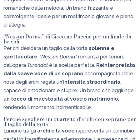
romantiche della melodia. Un brano frizzante e
coinvolgente, ideale per un matrimonio giovane e pieno
di allegria.
“Nessun Dorma” di Giacomo Puccini per un finale da
brividi
Per chi desidera un taglio della torta
solenne e
spettacolare
, “
Nessun Dorma
” romanza per tenore
dall’opera
Turandot
è la scelta perfetta.
Reinterpretata
dalla soave voce di un soprano
accompagnata dalle
note degli archi regala u
n’intensità straordinaria
,
capace di emozionare e stupire. Un brano che aggiunge
un tocco di maestosità al vostro matrimonio
,
rendendo il momento indimenticabile.
Perché scegliere un quartetto d’archi con soprano per
il taglio della torta
L’unione tra gli
archi e la voce
rappresenta un connubio
perfetto tra raffinatezza ed emozione. La presenza di un